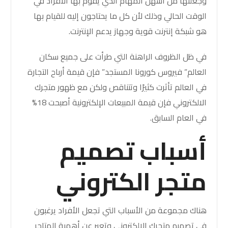
وجعلتها من أسهل المهام الذي يقوم بها الأفراد في
الوقت الحالي وذلك لأن كل ما يحتاجون إليه للقيام بها
هو شبكة إنترنت قوية وجهاز يدعم الإنترنت.
في ظل الظروف الراهنة التي طرأت على جميع سكان
العالم” فيروس كورونا المستجد” فإن قيمة أرباح التجارة
في العالم تأثرت كثيرًا وتتناقص ولكن مع ظهور متجرك
الالكتروني فإن قيمة المبيعات الإلكترونية أصبحت 18%
في العام السابق.
أسباب تصميم
متجر الكتروني
هناك مجموعة من الأسباب التي تجعل الأفراد يرغبون
في تصميم متجرك الالكتروني وتعبر عن أهمية المتاجر