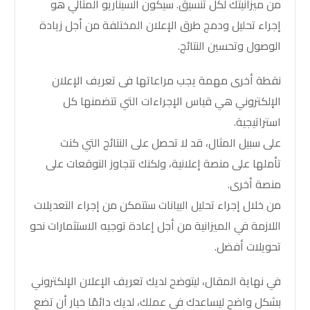
من ميزانيتك لكل تنسيق. سيكون السيناريو المثالي هو
إجراء تحليل ودمج طرق الإعلان المختلفة من أجل زيادة
الوصول وتحسين النتائج.
نقطة أخرى مهمة يجب مراعاتها فى
تعريف الإعلان
الإلكتروني
هي قياس الإجراءات التي تتضمنها كل
استراتيجية.
على سبيل المثال، قد لا تحصل على النتائج التي كنت
تأملها على منصة إعلانية، ولكنك تتجاوز التوقعات على
منصة أخرى.
من خلال إجراء تحليل البيانات ستتمكن من إجراء التعديلات
اللازمة في الميزانية من أجل إعادة توجيه الاستثمارات نحو
تحويلات أفضل.
في نهاية المقال، ليتوضح لديك تعريف الإعلان الإلكتروني
بشكل واضح ليساعدك في عملك، لديك دائمًا خيار أن تضع