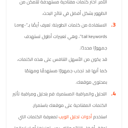
الأمر. اختر كلمات مفتاحية مستهدفة لتتمكن من
الظهور بشكل أفضل في نتائج البحث.
الاستفادة من كلمات الطويلة: تعرف أيضًا بـ”Long-
tail keywords”، وهي تعبيرات أطول تستهدف
جمهورًا محددًا.
قد يكون من الأسهل التنافس على هذه الكلمات،
كما أنها قد تجذب جمهورًا مستهدفًا ومهتمًا
بمحتوى موقعك.
التحليل والمراقبة المستمرة: قم بتحليل ومراقبة تأثير
الكلمات المفتاحية على موقعك باستمرار.
استخدم
أدوات تحليل الويب
لمعرفة الكلمات التي
تحقق أفضل النتائج والتي يجب تعزيزها أو استبدالها