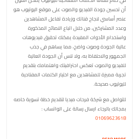
أن تحسين جودة الفيديو والصوت على موقع اليوتيوب هو
عنصر أساسي لنجاح قناتك وزيادة تفاعل المشاهدين
وعدد المشتركين، من خلال اتباع النصائح المذكورة
واستخدام الأدوات المفيدة يمكنك تحقيق فيديوهات
عالية الجودة وصوت واضح، مما يساهم في جذب
الجمهور والاحتفاظ به، ولا تنس أن الجودة العالية
للفيديو والصوت تعكس احترافيتك واهتمامك بتقديم
تجربة مميزة للمشاهدين مع اختيار الكلمات المفتاحية
لليوتيوب صحيحة.
للتواصل مع شركة فرحات ميديا لتقديم خطة تسوية خاصه
بمجالك بالرجاء ارسال رسالة على الواتساب :
01069623618
READ MORE