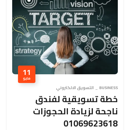
11
مايو
BUSINESS
التسويق الالكتروني
خطة تسويقية لفندق
ناجحة لزيادة الحجوزات
01069623618