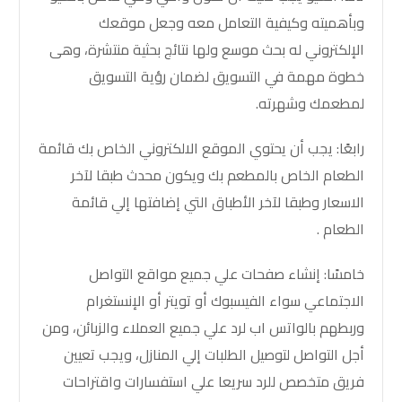
وبأهميته وكيفية التعامل معه وجعل موقعك
الإلكتروني له بحث موسع ولها نتائج بحثية منتشرة، وهى
خطوة مهمة في التسويق لضمان رؤية التسويق
لمطعمك وشهرته.
رابعًا: يجب أن يحتوي الموقع الالكتروني الخاص بك قائمة
الطعام الخاص بالمطعم بك ويكون محدث طبقا لآخر
الاسعار وطبقا لآخر الأطباق التي إضافتها إلي قائمة
الطعام .
خامسًا: إنشاء صفحات علي جميع مواقع التواصل
الاجتماعي سواء الفيسبوك أو تويتر أو الإنستغرام
وربطهم بالواتس اب لرد علي جميع العملاء والزبائن، ومن
أجل التواصل لتوصيل الطلبات إلي المنازل، ويجب تعيين
فريق متخصص للرد سريعا علي استفسارات واقتراحات