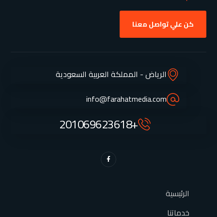
كن علي تواصل معنا
الرياض - المملكة العربية السعودية
info@farahatmedia.com
+201069623618
الرئيسية
خدماتنا