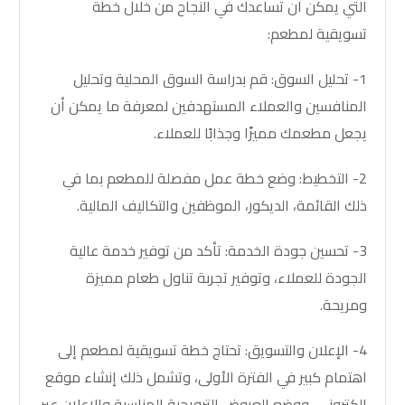
التي يمكن أن تساعدك في النجاح من خلال
خطة
تسويقية لمطعم
:
1- تحليل السوق: قم بدراسة السوق المحلية وتحليل
المنافسين والعملاء المستهدفين لمعرفة ما يمكن أن
يجعل مطعمك مميزًا وجذابًا للعملاء.
2- التخطيط: وضع خطة عمل مفصلة للمطعم بما في
ذلك القائمة، الديكور، الموظفين والتكاليف المالية.
3- تحسين جودة الخدمة: تأكد من توفير خدمة عالية
الجودة للعملاء، وتوفير تجربة تناول طعام مميزة
ومريحة.
4- الإعلان والتسويق: تحتاج
خطة تسويقية لمطعم
إلى
اهتمام كبير في الفترة الأولى، وتشمل ذلك إنشاء موقع
الكتروني، ووضع العروض الترويجية المناسبة والاعلان عبر