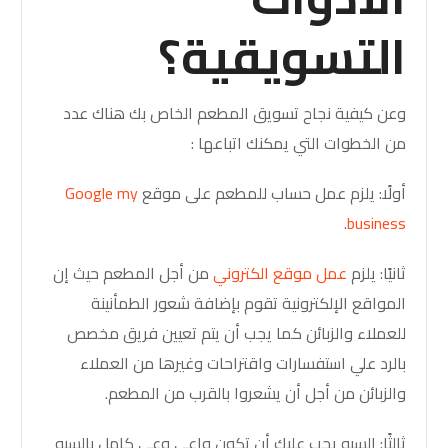
التسويقية؟
وعن كيفية نجاح تسويق المطعم الخاص بك هناك عدد
من الخطوات التي يمكنك اتباعها :
أولًا: يلزم عمل حساب للمطعم على موقع
Google my
.
business
ثانيًا: يلزم
عمل موقع الكتروني
من أجل المطعم حيث إن
المواقع الإلكترونية تقوم بإضافة شعور الطمأنينة
للعملاء والزبائن كما يجب أن يتم تعيين فريق مخصص
بالرد علي استفسارات واقتراحات وغيرها من العملاء
والزبائن من أجل أن يشعروا بالقرب من المطعم.
ثالثًا: السيو يجب عليك أن تكون واعي وعي كامل بالسيو